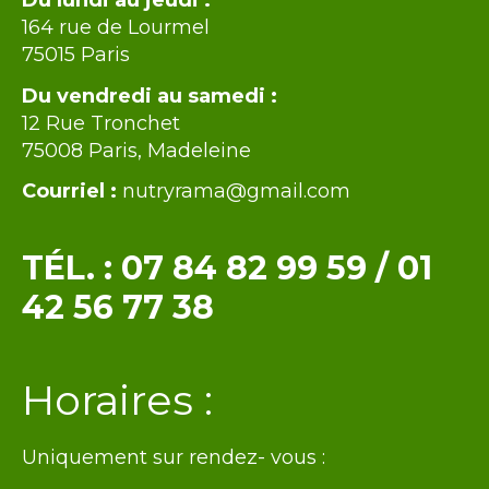
Intro
Du lundi au jeudi :
164 rue de Lourmel
75015 Paris
Du vendredi au samedi :
12 Rue Tronchet
75008 Paris, Madeleine
Courriel :
nutryrama@gmail.com
TÉL. :
07 84 82 99 59
/
01
42 56 77 38
Texte
Horaires :
Uniquement sur rendez- vous :